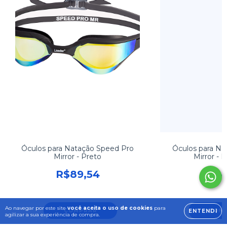
Óculos para Natação Speed Pro
Óculos para Na
Mirror - Preto
Mirror - 
R$89,54
R$98
Ao navegar por este site
você aceita o uso de cookies
para
COMPRAR
COM
ENTENDI
agilizar a sua experiência de compra.