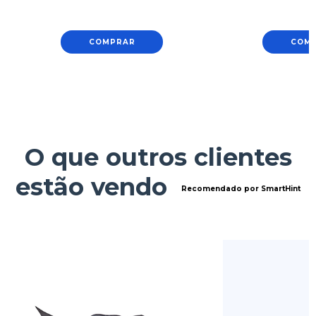
COMPRAR
COM
O que outros clientes
estão vendo
Recomendado por SmartHint