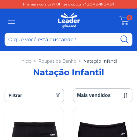
Primeira compra? Utilize o cupom "BOASVINDAS"!
0
Início
>
Roupas de Banho
>
Natação Infantil
Natação Infantil
Filtrar