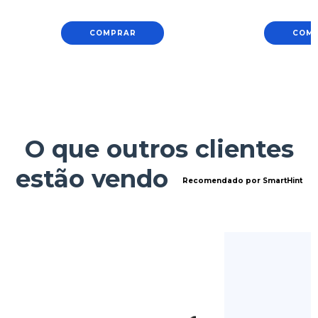
COMPRAR
COM
O que outros clientes
estão vendo
Recomendado por SmartHint