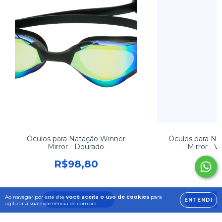
Óculos para Natação Winner
Óculos para Na
Mirror - Dourado
Mirror - 
R$98,80
R$98
Ao navegar por este site
você aceita o uso de cookies
para
COMPRAR
COM
ENTENDI
agilizar a sua experiência de compra.