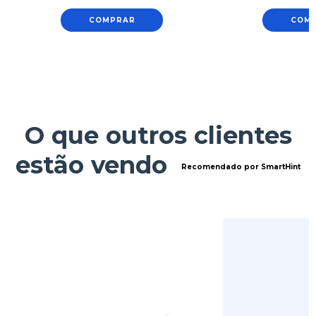
COMPRAR
COM
O que outros clientes
estão vendo
Recomendado por SmartHint