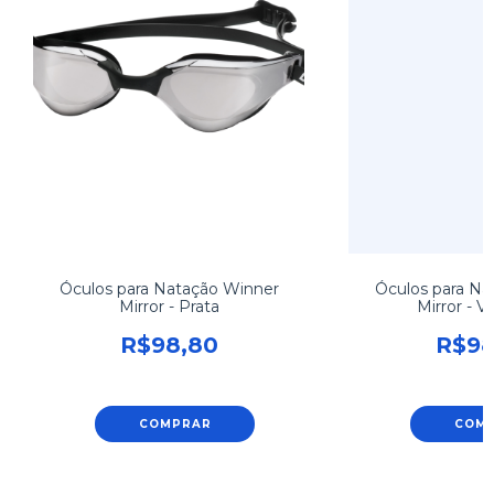
Óculos para Natação Winner
Óculos para Na
Mirror - Prata
Mirror - 
R$98,80
R$98
COMPRAR
COM