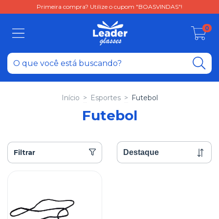
Primeira compra? Utilize o cupom "BOASVINDAS"!
0
Início
>
Esportes
>
Futebol
Futebol
Filtrar