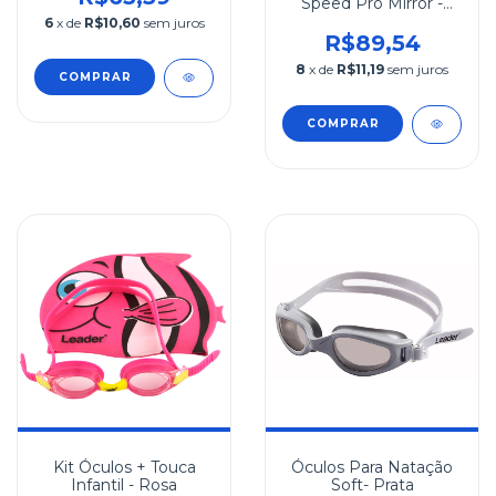
Speed Pro Mirror -
Preto
6
x de
R$10,60
sem juros
R$89,54
8
x de
R$11,19
sem juros
COMPRAR
COMPRAR
Kit Óculos + Touca
Óculos Para Natação
Infantil - Rosa
Soft- Prata