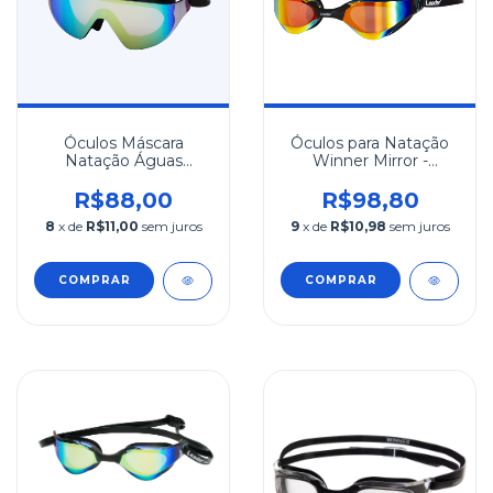
Óculos Máscara
Óculos para Natação
Natação Águas
Winner Mirror -
Abertas Leader Wind
Vermelho
MR Preto
R$88,00
R$98,80
8
x de
R$11,00
sem juros
9
x de
R$10,98
sem juros
COMPRAR