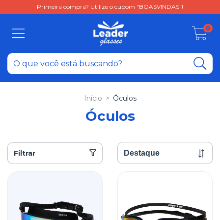
Primeira compra? Utilize o cupom "BOASVINDAS"!
0
Início
>
Óculos
Óculos
Filtrar