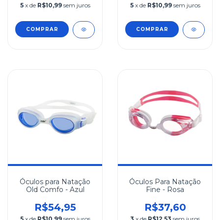
5
x de
R$10,99
sem juros
5
x de
R$10,99
sem juros
COMPRAR
COMPRAR
Óculos para Natação
Óculos Para Natação
Old Comfo - Azul
Fine - Rosa
R$54,95
R$37,60
5
x de
R$10,99
sem juros
3
x de
R$12,53
sem juros