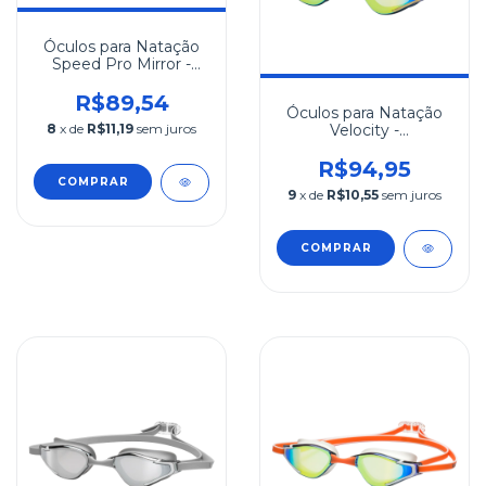
Óculos para Natação
Speed Pro Mirror -
Prata
R$89,54
Óculos para Natação
8
x de
R$11,19
sem juros
Velocity -
Azul/Amarelo
R$94,95
COMPRAR
9
x de
R$10,55
sem juros