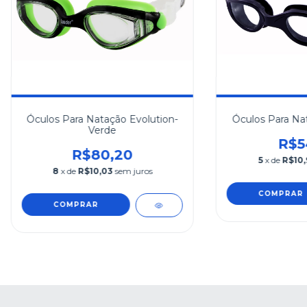
Óculos Para Natação Evolution-
Óculos Para Nat
Verde
R$5
R$80,20
5
x de
R$10,
8
x de
R$10,03
sem juros
COMPRAR
COMPRAR