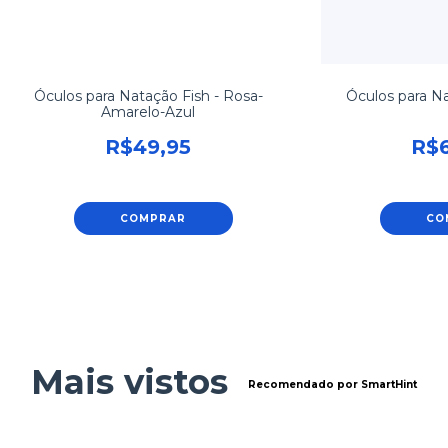
Óculos para Natação Fish - Rosa-
Óculos para 
Amarelo-Azul
R$49,95
R$6
COMPRAR
CO
Mais vistos
Recomendado por SmartHint