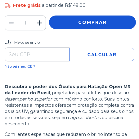
Frete grátis
a partir de
R$149,00
ALTERAR CEP
Entregas para o CEP:
Meios de envio
CALCULAR
Não sei meu CEP
Descubra o poder dos Óculos para Natação Open MR
da Leader do Brasil
, projetados para atletas que desejam
desempenho superior
com máximo conforto. Suas lentes
resistentes a impactos oferecem proteção completa contra
os raios UV, garantindo segurança e cuidado para seus olhos
em todas as sessões, seja em
águas abertas
ou piscina
descoberta.
Com lentes espelhadas que reduzem o brilho intenso da