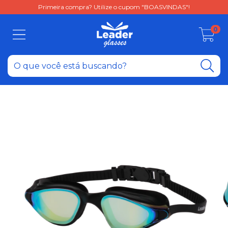
Primeira compra? Utilize o cupom "BOASVINDAS"!
0