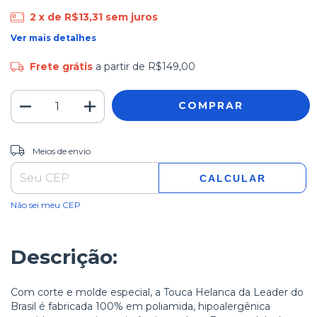
2
x de
R$13,31
sem juros
Ver mais detalhes
Frete grátis
a partir de
R$149,00
ALTERAR CEP
Entregas para o CEP:
Meios de envio
CALCULAR
Não sei meu CEP
Descrição:
Com corte e molde especial, a Touca Helanca da Leader do
Brasil é fabricada 100% em poliamida, hipoalergênica