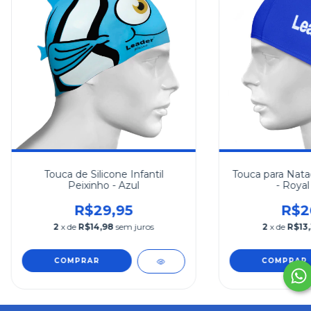
Touca de Silicone Infantil
Touca para Nat
Peixinho - Azul
- Royal 
R$29,95
R$2
2
x de
R$14,98
sem juros
2
x de
R$13,
COMPRAR