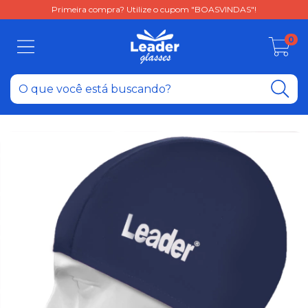
Primeira compra? Utilize o cupom "BOASVINDAS"!
0