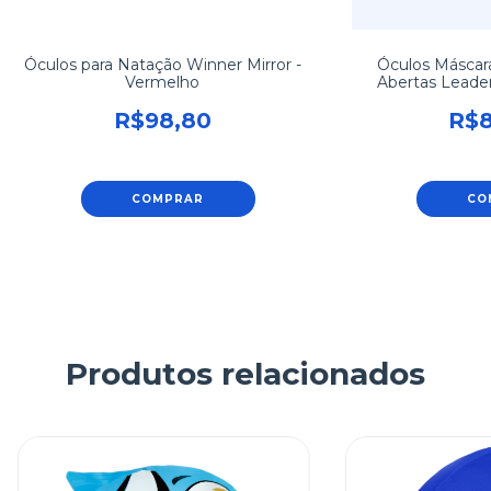
Óculos para Natação Winner Mirror -
Óculos Máscar
Vermelho
Abertas Leade
R$98,80
R$8
COMPRAR
CO
Produtos relacionados